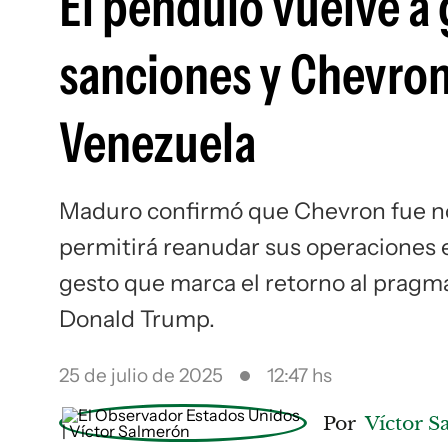
El péndulo vuelve a g
sanciones y Chevro
Venezuela
Maduro confirmó que Chevron fue not
permitirá reanudar sus operaciones e
gesto que marca el retorno al pragma
Donald Trump.
25 de julio de 2025
12:47 hs
Por
Víctor 