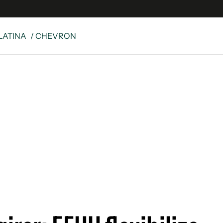
LATINA
/ CHEVRON
 Latina
S
es
y
ina