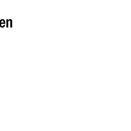
guenos en:
 en