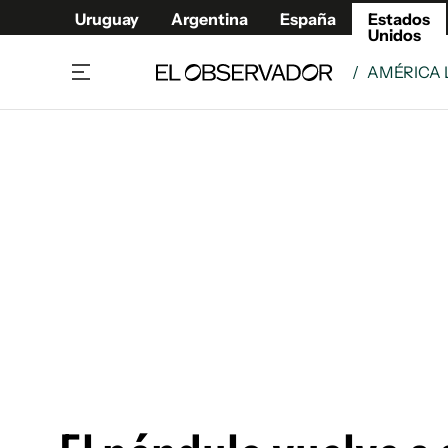
Uruguay
Argentina
España
Estados
Unidos
/
AMÉRICA 
Home
América
Política
Deport
Economía
Urugua
Sociedad
Argent
Inmigración
España