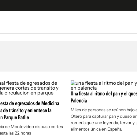
e
S
n
es
Siguenos en:
 y Legales
es especiales
ciones
ters
Una fiesta al ritmo del pan y el que
Palencia
ina
fiesta de egresados de Medicina
s de tránsito y enlentece la
Miles de personas se reúnen bajo e
Otero para capturar pan y queso e
en Parque Batlle
 Unidos
romería que une leyenda, fervor y u
cia de Montevideo dispuso cortes
alimentos única en España.
asta las 22 horas