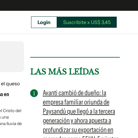
Login
Suscribite x US$ 3,45
uscríbete ahora a El Observador y elegí hasta
donde llegar.
LAS MÁS LEÍDAS
Avanti cambió de dueño: la
so en
empresa familiar oriunda de
Paysandú que llegó a la tercera
l Cristo del
n una
generación y ahora apuesta a
na lluvia de
profundizar su exportación en
Suscribite x US$ 3,45