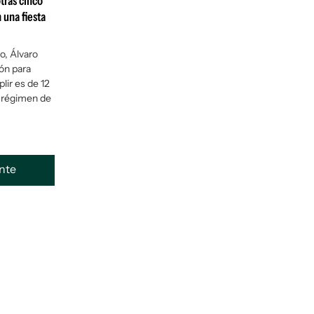
tras cinco
 una fiesta
o, Álvaro
ón para
lir es de 12
n régimen de
ente