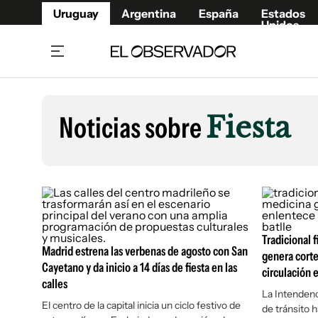
Uruguay
Argentina
España
Estados
Unidos
Home
Lifestyl
Member
Opinió
Noticias sobre
Fiesta
Beneficios Member
Fúnebr
Referí
Remates
14°C
Jueves:
Ahora en:
Montevideo
Nacional
Mín
10°
Máx
14°
Edicion
Nubes
Café y Negocios
Publica
Economía y Empresas
Newslet
Agro
Argent
Tradicional 
Madrid estrena las verbenas de agosto con San
genera corte
Brand Studio
España
Cayetano y da inicio a 14 días de fiesta en las
circulación 
Mundo
Estados
calles
La Intenden
Cultura y Espectáculos
El centro de la capital inicia un ciclo festivo de
de tránsito h