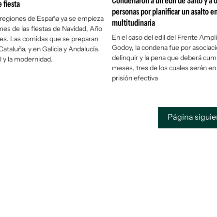
Condenaron a un edil de Salto y a o
e fiesta
personas por planificar un asalto en
 regiones de España ya se empieza
multitudinaria
 mes de las fiestas de Navidad, Año
En el caso del edil del Frente Ampli
es. Las comidas que se preparan
Godoy, la condena fue por asociaci
ataluña, y en Galicia y Andalucía.
delinquir y la pena que deberá cump
l y la modernidad.
meses, tres de los cuales serán e
prisión efectiva
Página sigui