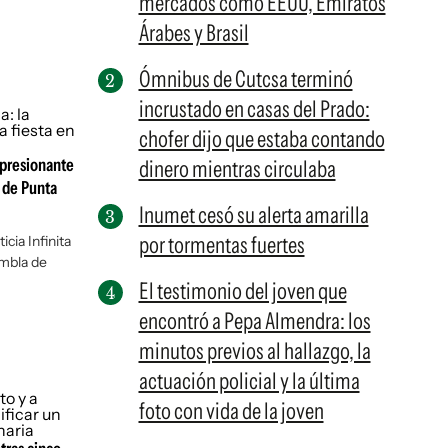
mercados como EEUU, Emiratos
Árabes y Brasil
Ómnibus de Cutcsa terminó
incrustado en casas del Prado:
chofer dijo que estaba contando
mpresionante
dinero mientras circulaba
a de Punta
Inumet cesó su alerta amarilla
por tormentas fuertes
icia Infinita
ambla de
El testimonio del joven que
encontró a Pepa Almendra: los
minutos previos al hallazgo, la
actuación policial y la última
foto con vida de la joven