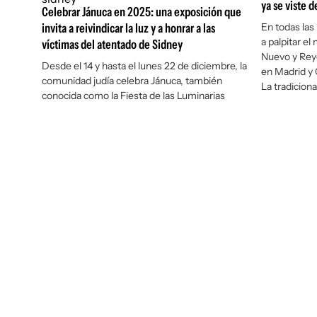
ya se viste d
Celebrar Jánuca en 2025: una exposición que
invita a reivindicar la luz y a honrar a las
En todas las
a palpitar el
víctimas del atentado de Sidney
Nuevo y Rey
Desde el 14 y hasta el lunes 22 de diciembre, la
en Madrid y C
comunidad judía celebra Jánuca, también
La tradiciona
conocida como la Fiesta de las Luminarias