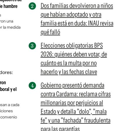
Dos familias devolvieron a niños
 de hambre
que habían adoptado y otra
s
aron una
familia está en duda: INAU revisa
r la medida
qué falló
Elecciones obligatorias BPS
2026: quiénes deben votar, de
cuánto es la multa por no
hacerlo y las fechas clave
aron
Gobierno presentó demanda
boral y el
contra Cardama: reclama cifras
millonarias por perjuicios al
usan a cada
Estado y detalla "dolo", "mala
iciones
 convenio
fe" y una "fachada" fraudulenta
para las garantías