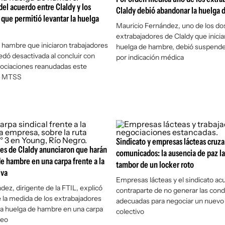
del acuerdo entre Claldy y los
Claldy debió abandonar la huelga
 que permitió levantar la huelga
Mauricio Fernández, uno de los do
extrabajadores de Claldy que inici
 hambre que iniciaron trabajadores
huelga de hambre, debió suspende
edó desactivada al concluir con
por indicación médica
gociaciones reanudadas este
el MTSS
Sindicato y empresas lácteas cruz
es de Claldy anunciaron que harán
comunicados: la ausencia de paz la
e hambre en una carpa frente a la
tambor de un locker roto
iva
Empresas lácteas y el sindicato ac
ez, dirigente de la FTIL, explicó
contraparte de no generar las cond
e la medida de los extrabajadores
adecuadas para negociar un nuevo
na huelga de hambre en una carpa
colectivo
deo