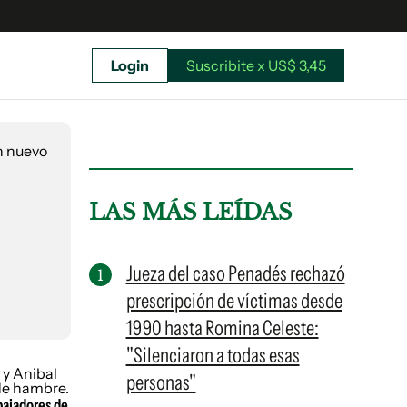
Login
Suscribite x US$ 3,45
uscríbete ahora a El Observador y elegí hasta
donde llegar.
LAS MÁS LEÍDAS
Jueza del caso Penadés rechazó
prescripción de víctimas desde
1990 hasta Romina Celeste:
"Silenciaron a todas esas
personas"
Suscribite x US$ 3,45
bajadores de