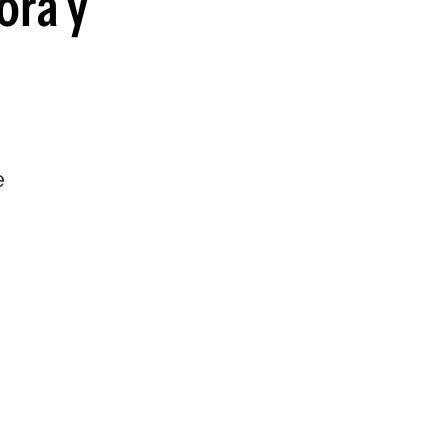
ora y
guenos en:
e