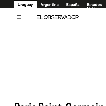
Uruguay
Argentina
España
Estados
Unidos
Home
Juegos 
Referí
Rugby
Fútbol
Básque
Mundial 2026
Tenis
Resultados Deportivos
Runnin
Fútbol internacional
Polidep
Copa Libertadores
Motor