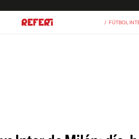
/
FÚTBOL IN
Olímpicos
S
tbol
g
ortivo