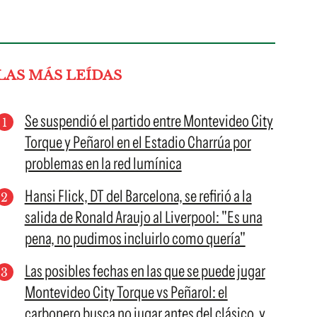
LAS MÁS LEÍDAS
Se suspendió el partido entre Montevideo City
Torque y Peñarol en el Estadio Charrúa por
problemas en la red lumínica
Hansi Flick, DT del Barcelona, se refirió a la
salida de Ronald Araujo al Liverpool: "Es una
pena, no pudimos incluirlo como quería"
Las posibles fechas en las que se puede jugar
Montevideo City Torque vs Peñarol: el
carbonero busca no jugar antes del clásico, y