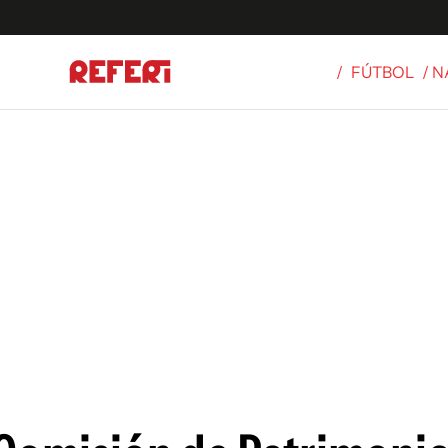
/
FÚTBOL
/ 
Olímpicos
S
tbol
g
ortivo