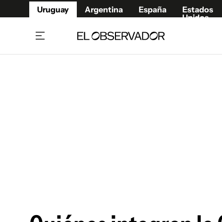
Uruguay
Argentina
España
Estados
Unidos
Home
Juegos 
Referí
Rugby
Fútbol
Básque
Mundial 2026
Tenis
Resultados Deportivos
Runnin
Fútbol internacional
Polidep
Copa Libertadores
Motor