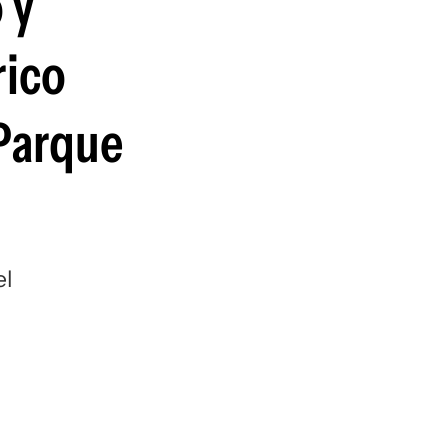
 y
guenos en:
rico
 Parque
el