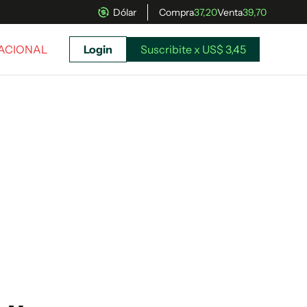
Dólar
Compra
37,20
Venta
39,70
NACIONAL
Login
Suscribite x US$ 3,45
uscríbete ahora a El Observador y elegí hasta
donde llegar.
Suscribite x US$ 3,45