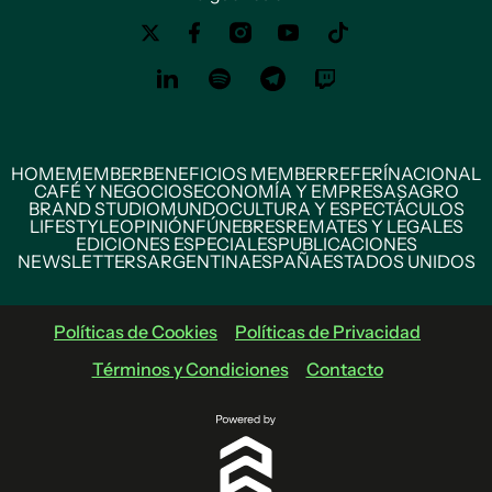
HOME
MEMBER
BENEFICIOS MEMBER
REFERÍ
NACIONAL
CAFÉ Y NEGOCIOS
ECONOMÍA Y EMPRESAS
AGRO
BRAND STUDIO
MUNDO
CULTURA Y ESPECTÁCULOS
LIFESTYLE
OPINIÓN
FÚNEBRES
REMATES Y LEGALES
EDICIONES ESPECIALES
PUBLICACIONES
NEWSLETTERS
ARGENTINA
ESPAÑA
ESTADOS UNIDOS
Políticas de Cookies
Políticas de Privacidad
Términos y Condiciones
Contacto