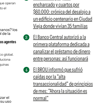
que operan
encharcado y cuartos por
to el
$60.000: crónica del desalojo a
un edificio centenario en Ciudad
Vieja donde vivían 35 familias
El Banco Central autorizó a la
Los agentes
primera plataforma dedicada a
canalizar el préstamo de dinero
co global.
entre personas: así funcionará
luciona
quinas
El BROU informó que sufrió
caídas por la "alta
transaccionalidad" de principios
de mes: "Ahora la situación es
normal"