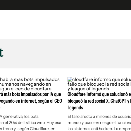
e
S
n
t
es
Siguenos en:
 y Legales
es especiales
ciones
ters
á más bots impulsados por IA que
Cloudfare informó que solucionó el
ina
egando en internet, según el CEO
bloqueó la red social X, ChatGPT y
e
Legends
 Unidos
A generativa, los bots
El fallo afectó a millones de usuario
n el 20% del tráfico web. Hoy esa
mundo y puso en riesgo el funcio
in freno y, según Cloudflare, en
los sistemas anti hackeo. La empr