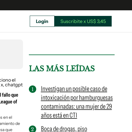
Login
Suscribite x US$ 3,45
uscríbete ahora a El Observador y elegí hasta
donde llegar.
LAS MÁS LEÍDAS
Investigan un posible caso de
 fallo que
intoxicación por hamburguesas
 League of
contaminadas: una mujer de 29
años está en CTI
s en el
namiento de
Boca de drogas, piso
Suscribite x US$ 3,45
esa que