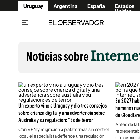
Uruguay
Argentina
España
Estados
Unidos
Home
Lifestyl
Member
Opinió
Noticias sobre
Interne
Beneficios Member
Fúnebr
Referí
Remates
12°C
Viernes:
Ahora en:
Montevideo
Nacional
Mín
9°
Máx
11°
Edicion
Nubes
Café y Negocios
Publica
Economía y Empresas
Newslet
En 2027 habr
Agro
Argent
Un experto vino a Uruguay y dio tres consejos
humanos nav
sobre crianza digital y una advertencia sobre
Brand Studio
de Cloudfar
España
Australia y su regulación: "Es de terror"
Mundo
Estados
Antes de la I
Con VPN y migración a plataformas sin control
representaba
Cultura y Espectáculos
local, el especialista defiende una regulación
cifra crece s