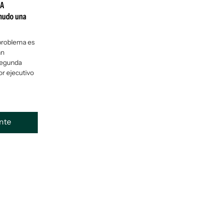
IA
snudo una
 problema es
an
segunda
or ejecutivo
ente