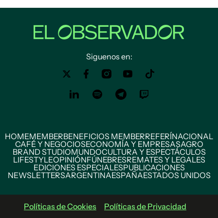
Siguenos en:
HOME
MEMBER
BENEFICIOS MEMBER
REFERÍ
NACIONAL
CAFÉ Y NEGOCIOS
ECONOMÍA Y EMPRESAS
AGRO
BRAND STUDIO
MUNDO
CULTURA Y ESPECTÁCULOS
LIFESTYLE
OPINIÓN
FÚNEBRES
REMATES Y LEGALES
EDICIONES ESPECIALES
PUBLICACIONES
NEWSLETTERS
ARGENTINA
ESPAÑA
ESTADOS UNIDOS
Políticas de Cookies
Políticas de Privacidad