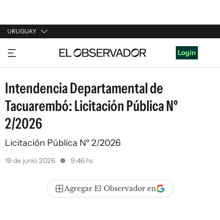
URUGUAY
URUGUAY
Login
ARGENTINA
Intendencia Departamental de
ESPAÑA
Tacuarembó: Licitación Pública Nº
ESTADOS UNIDOS
2/2026
Licitación Pública Nº 2/2026
19 de junio 2026
9:46 hs
Agregar El Observador en