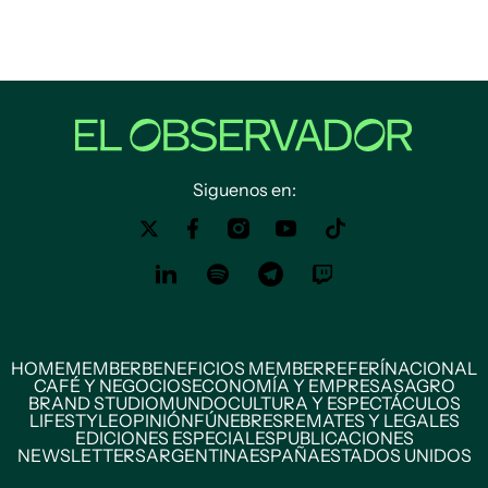
Siguenos en:
HOME
MEMBER
BENEFICIOS MEMBER
REFERÍ
NACIONAL
CAFÉ Y NEGOCIOS
ECONOMÍA Y EMPRESAS
AGRO
BRAND STUDIO
MUNDO
CULTURA Y ESPECTÁCULOS
LIFESTYLE
OPINIÓN
FÚNEBRES
REMATES Y LEGALES
EDICIONES ESPECIALES
PUBLICACIONES
NEWSLETTERS
ARGENTINA
ESPAÑA
ESTADOS UNIDOS