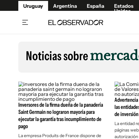
Uruguay
Argentina
España
Estados
Unidos
Home
Lifestyl
Member
Opinió
Noticias sobre
mercado
Beneficios Member
Fúnebr
Referí
Remates
12°C
Domingo:
Ahora en:
Montevideo
Nacional
Mín
10°
Máx
13°
Edicion
Nubes
Café y Negocios
Publica
Economía y Empresas
Newslet
Advertencia 
Agro
Argent
Inversores de la firma dueña de la panadería
las entidades
Saint Germain no lograron mayoría para
Brand Studio
de inversión
España
ejecutar la garantía tras incumplimiento de
Mundo
Estados
La entidad r
pago
páginas web 
Cultura y Espectáculos
La empresa Produits de France dispone de
autorizació