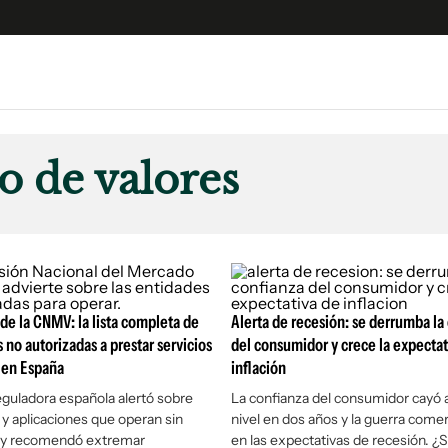
e
S
n
 de valores
es
Siguenos en:
 y Legales
es especiales
ciones
ters
de la CNMV: la lista completa de
Alerta de recesión: se derrumba la
ina
 no autorizadas a prestar servicios
del consumidor y crece la expectat
 en España
inflación
 Unidos
eguladora española alertó sobre
La confianza del consumidor cayó 
y aplicaciones que operan sin
nivel en dos años y la guerra comer
n y recomendó extremar
en las expectativas de recesión. ¿S