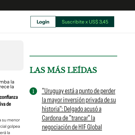
Login
Suscribite x US$ 3,45
uscríbete ahora a El Observador y elegí hasta
donde llegar.
LAS MÁS LEÍDAS
"Uruguay está a punto de perder
 confianza
la mayor inversión privada de su
iva de
historia": Delgado acusó a
Cardona de "trancar" la
a su menor
negociación de HIF Global
cial golpea
Suscribite x US$ 3,45
erá la