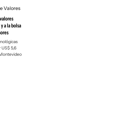
valores
y a la bolsa
sores
nológicas
r US$ 5,6
e Montevideo