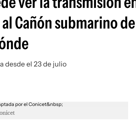
de ver la transmisión e
et al Cañón submarino d
dónde
 desde el 23 de julio
onicet