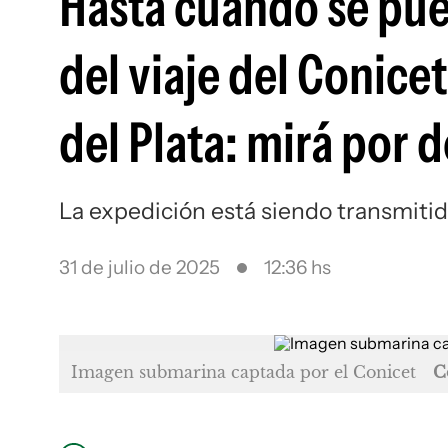
Hasta cuándo se pue
del viaje del Conic
del Plata: mirá por 
La expedición está siendo transmitida
31 de julio de 2025
12:36 hs
Imagen submarina captada por el Conicet
C