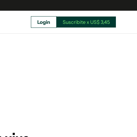
Login
Suscribite x US$ 3,45
uscríbete ahora a El Observador y elegí hasta
donde llegar.
Suscribite x US$ 3,45