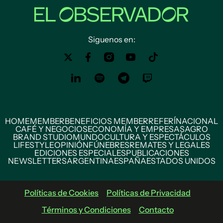
Siguenos en:
HOME
MEMBER
BENEFICIOS MEMBER
REFERÍ
NACIONAL
CAFÉ Y NEGOCIOS
ECONOMÍA Y EMPRESAS
AGRO
BRAND STUDIO
MUNDO
CULTURA Y ESPECTÁCULOS
LIFESTYLE
OPINIÓN
FÚNEBRES
REMATES Y LEGALES
EDICIONES ESPECIALES
PUBLICACIONES
NEWSLETTERS
ARGENTINA
ESPAÑA
ESTADOS UNIDOS
Políticas de Cookies
Políticas de Privacidad
Términos y Condiciones
Contacto