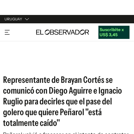
URUGUAY
Suscribite x
URUGUAY
US$ 3,45
ARGENTINA
ESPAÑA
ESTADOS UNIDOS
Representante de Brayan Cortés se
comunicó con Diego Aguirre e Ignacio
Ruglio para decirles que el pase del
golero que quiere Peñarol "está
totalmente caído"