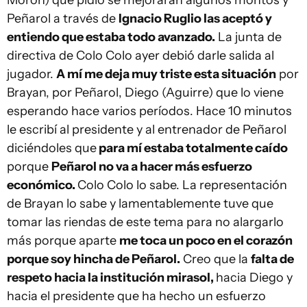
Morón) que pidió se mejoraran algunos montos y
Peñarol a través de
Ignacio Ruglio las aceptó y
entiendo que estaba todo avanzado.
La junta de
directiva de Colo Colo ayer debió darle salida al
jugador.
A mí me deja muy triste esta situación
por
Brayan, por Peñarol, Diego (Aguirre) que lo viene
esperando hace varios períodos. Hace 10 minutos
le escribí al presidente y al entrenador de Peñarol
diciéndoles que
para mí estaba totalmente caído
porque
Peñarol no va a hacer más esfuerzo
económico.
Colo Colo lo sabe. La representación
de Brayan lo sabe y lamentablemente tuve que
tomar las riendas de este tema para no alargarlo
más porque aparte
me toca un poco en el corazón
porque soy hincha de Peñarol.
Creo que la
falta de
respeto hacia la institución mirasol,
hacia Diego y
hacia el presidente que ha hecho un esfuerzo