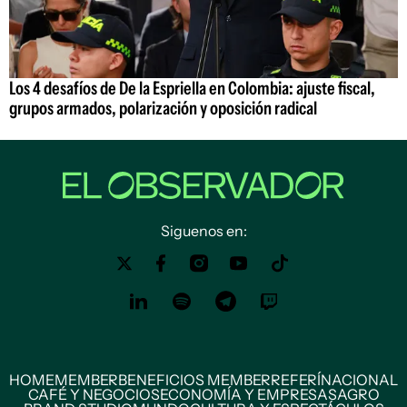
Los 4 desafíos de De la Espriella en Colombia: ajuste fiscal,
grupos armados, polarización y oposición radical
Siguenos en:
HOME
MEMBER
BENEFICIOS MEMBER
REFERÍ
NACIONAL
CAFÉ Y NEGOCIOS
ECONOMÍA Y EMPRESAS
AGRO