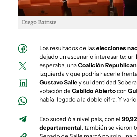
Diego Battiste
Los resultados de las
elecciones nac
dejado un escenario interesante: un
esperaba, una
Coalición Republica
izquierda y que podría hacerle frent
Gustavo Salle
y su Identidad Sobera
votación de
Cabildo Abierto
con
Gui
había llegado a la doble cifra. Y vari
Eso sucedió a nivel país, con el
99,92
departamental
, también se vieron t
Senado de Salle marcó no solo una n