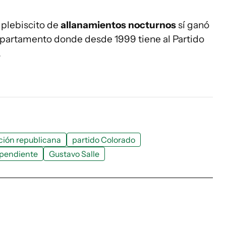
 plebiscito de
allanamientos nocturnos
sí ganó
partamento donde desde 1999 tiene al Partido
.
ción republicana
partido Colorado
ependiente
Gustavo Salle