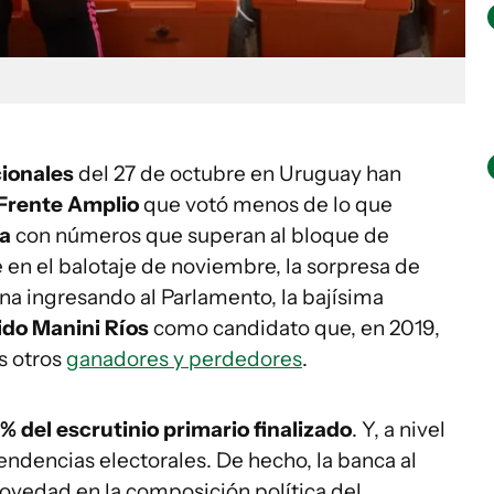
ionales
del 27 de octubre en Uruguay han
Frente Amplio
que votó menos de lo que
na
con números que superan al bloque de
e en el balotaje de noviembre, la sorpresa de
na ingresando al Parlamento, la bajísima
do Manini Ríos
como candidato que, en 2019,
os otros
ganadores y perdedores
.
% del escrutinio primario finalizado
. Y, a nivel
endencias electorales. De hecho, la banca al
ovedad en la composición política del