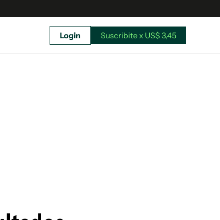
Login
Suscribite x US$ 3,45
uscríbete ahora a El Observador y elegí hasta
donde llegar.
Suscribite x US$ 3,45