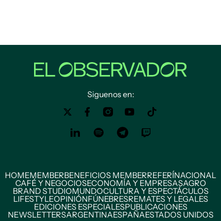
Siguenos en:
HOME
MEMBER
BENEFICIOS MEMBER
REFERÍ
NACIONAL
CAFÉ Y NEGOCIOS
ECONOMÍA Y EMPRESAS
AGRO
BRAND STUDIO
MUNDO
CULTURA Y ESPECTÁCULOS
LIFESTYLE
OPINIÓN
FÚNEBRES
REMATES Y LEGALES
EDICIONES ESPECIALES
PUBLICACIONES
NEWSLETTERS
ARGENTINA
ESPAÑA
ESTADOS UNIDOS