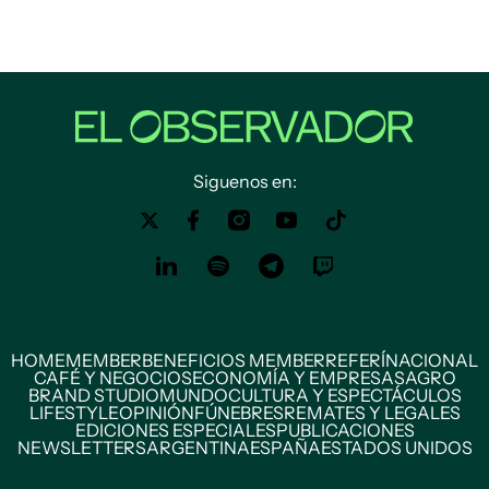
Siguenos en:
HOME
MEMBER
BENEFICIOS MEMBER
REFERÍ
NACIONAL
CAFÉ Y NEGOCIOS
ECONOMÍA Y EMPRESAS
AGRO
BRAND STUDIO
MUNDO
CULTURA Y ESPECTÁCULOS
LIFESTYLE
OPINIÓN
FÚNEBRES
REMATES Y LEGALES
EDICIONES ESPECIALES
PUBLICACIONES
NEWSLETTERS
ARGENTINA
ESPAÑA
ESTADOS UNIDOS