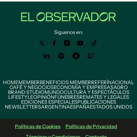
Siguenos en:
HOME
MEMBER
BENEFICIOS MEMBER
REFERÍ
NACIONAL
CAFÉ Y NEGOCIOS
ECONOMÍA Y EMPRESAS
AGRO
BRAND STUDIO
MUNDO
CULTURA Y ESPECTÁCULOS
LIFESTYLE
OPINIÓN
FÚNEBRES
REMATES Y LEGALES
EDICIONES ESPECIALES
PUBLICACIONES
NEWSLETTERS
ARGENTINA
ESPAÑA
ESTADOS UNIDOS
Políticas de Cookies
Políticas de Privacidad
Términos y Condiciones
Contacto