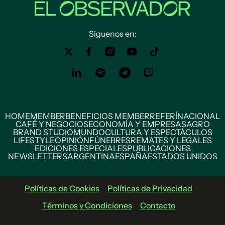
Siguenos en:
HOME
MEMBER
BENEFICIOS MEMBER
REFERÍ
NACIONAL
CAFÉ Y NEGOCIOS
ECONOMÍA Y EMPRESAS
AGRO
BRAND STUDIO
MUNDO
CULTURA Y ESPECTÁCULOS
LIFESTYLE
OPINIÓN
FÚNEBRES
REMATES Y LEGALES
EDICIONES ESPECIALES
PUBLICACIONES
NEWSLETTERS
ARGENTINA
ESPAÑA
ESTADOS UNIDOS
Políticas de Cookies
Políticas de Privacidad
Términos y Condiciones
Contacto