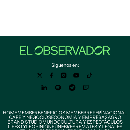
Siguenos en:
HOME
MEMBER
BENEFICIOS MEMBER
REFERÍ
NACIONAL
CAFÉ Y NEGOCIOS
ECONOMÍA Y EMPRESAS
AGRO
BRAND STUDIO
MUNDO
CULTURA Y ESPECTÁCULOS
LIFESTYLE
OPINIÓN
FÚNEBRES
REMATES Y LEGALES