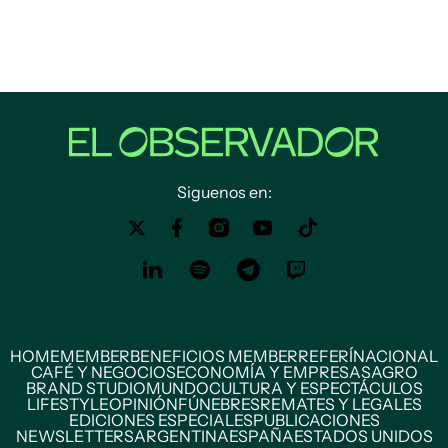
Siguenos en:
HOME
MEMBER
BENEFICIOS MEMBER
REFERÍ
NACIONAL
CAFÉ Y NEGOCIOS
ECONOMÍA Y EMPRESAS
AGRO
BRAND STUDIO
MUNDO
CULTURA Y ESPECTÁCULOS
LIFESTYLE
OPINIÓN
FÚNEBRES
REMATES Y LEGALES
EDICIONES ESPECIALES
PUBLICACIONES
NEWSLETTERS
ARGENTINA
ESPAÑA
ESTADOS UNIDOS