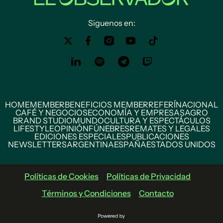
Siguenos en:
HOME
MEMBER
BENEFICIOS MEMBER
REFERÍ
NACIONAL
CAFÉ Y NEGOCIOS
ECONOMÍA Y EMPRESAS
AGRO
BRAND STUDIO
MUNDO
CULTURA Y ESPECTÁCULOS
LIFESTYLE
OPINIÓN
FÚNEBRES
REMATES Y LEGALES
EDICIONES ESPECIALES
PUBLICACIONES
NEWSLETTERS
ARGENTINA
ESPAÑA
ESTADOS UNIDOS
Políticas de Cookies
Políticas de Privacidad
Términos y Condiciones
Contacto