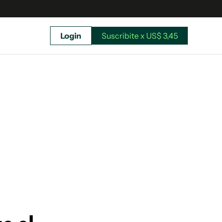
Login
Suscribite x US$ 3,45
uscríbete ahora a El Observador y elegí hasta
donde llegar.
Suscribite x US$ 3,45