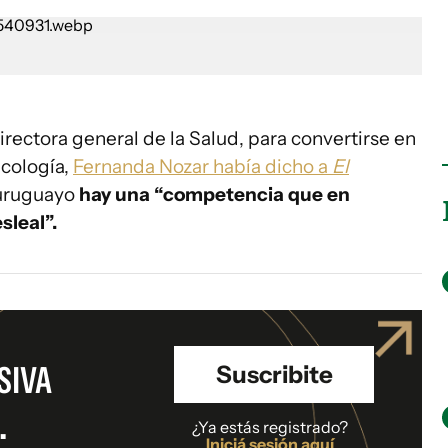
rectora general de la Salud, para convertirse en
ecología,
Fernanda Nozar había dicho a
El
 uruguayo
hay una “competencia que en
sleal”.
SIVA
Suscribite
.
¿Ya estás registrado?
Iniciá sesión aquí