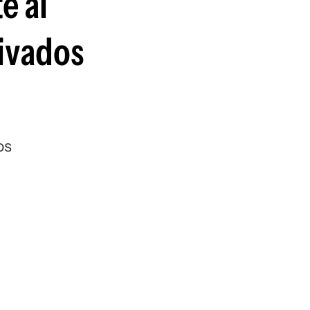
e al
rivados
os