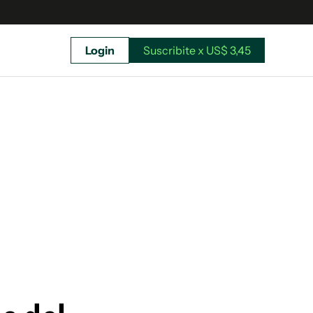
Login
Suscribite x US$ 3,45
uscríbete ahora a El Observador y elegí hasta
donde llegar.
Suscribite x US$ 3,45