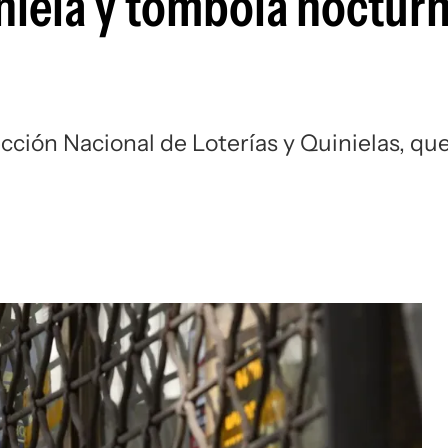
niela y tómbola nocturn
ección Nacional de Loterías y Quinielas, qu