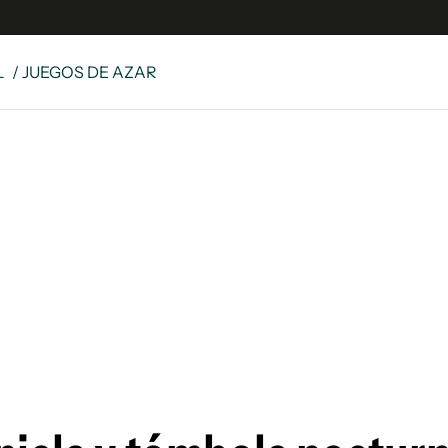
L
/ JUEGOS DE AZAR
e
S
n
es
Siguenos en:
 y Legales
es especiales
ciones
ters
ina
 Unidos