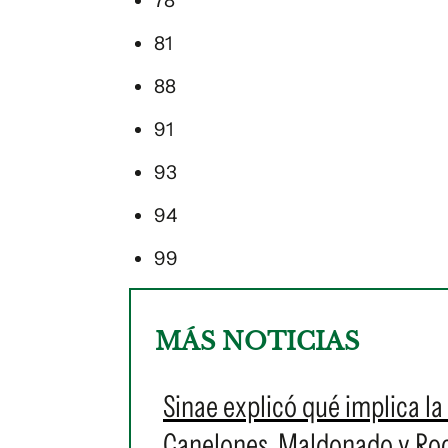
78
81
88
91
93
94
99
MÁS NOTICIAS
Sinae explicó qué implica la 
Canelones, Maldonado y Roch