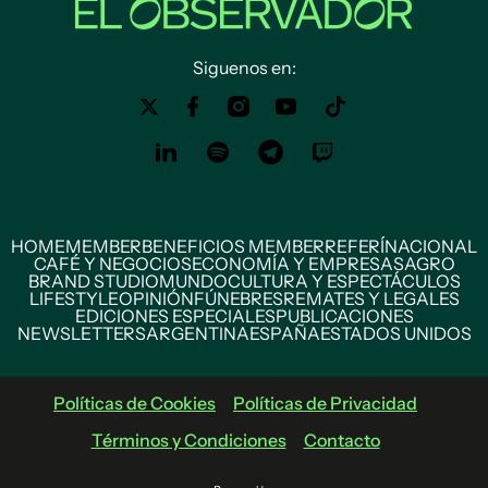
Siguenos en:
HOME
MEMBER
BENEFICIOS MEMBER
REFERÍ
NACIONAL
CAFÉ Y NEGOCIOS
ECONOMÍA Y EMPRESAS
AGRO
BRAND STUDIO
MUNDO
CULTURA Y ESPECTÁCULOS
LIFESTYLE
OPINIÓN
FÚNEBRES
REMATES Y LEGALES
EDICIONES ESPECIALES
PUBLICACIONES
NEWSLETTERS
ARGENTINA
ESPAÑA
ESTADOS UNIDOS
Políticas de Cookies
Políticas de Privacidad
Términos y Condiciones
Contacto