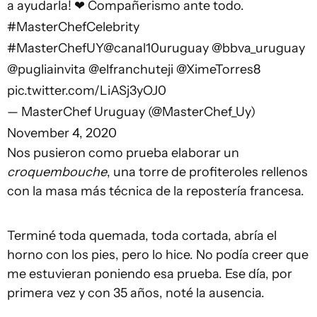
a ayudarla! ❤ Compañerismo ante todo.
#MasterChefCelebrity
#MasterChefUY
@canal10uruguay
@bbva_uruguay
@pugliainvita
@elfranchuteji
@XimeTorres8
pic.twitter.com/LiASj3yOJ0
— MasterChef Uruguay (@MasterChef_Uy)
November 4, 2020
Nos pusieron como prueba elaborar un
croquembouche
, una torre de profiteroles rellenos
con la masa más técnica de la repostería francesa.
Terminé toda quemada, toda cortada, abría el
horno con los pies, pero lo hice. No podía creer que
me estuvieran poniendo esa prueba. Ese día, por
primera vez y con 35 años, noté la ausencia.