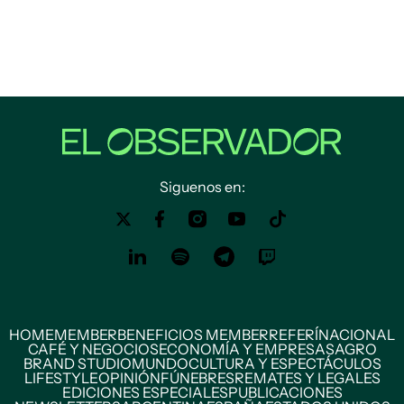
Siguenos en:
HOME
MEMBER
BENEFICIOS MEMBER
REFERÍ
NACIONAL
CAFÉ Y NEGOCIOS
ECONOMÍA Y EMPRESAS
AGRO
BRAND STUDIO
MUNDO
CULTURA Y ESPECTÁCULOS
LIFESTYLE
OPINIÓN
FÚNEBRES
REMATES Y LEGALES
EDICIONES ESPECIALES
PUBLICACIONES