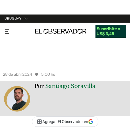
URUGUAY
Suscribite x
URUGUAY
US$ 3,45
ARGENTINA
ESPAÑA
ESTADOS UNIDOS
28 de abril 2024
5:00 hs
Por
Santiago Soravilla
Agregar El Observador en