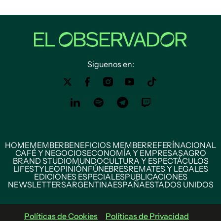
Siguenos en:
HOME
MEMBER
BENEFICIOS MEMBER
REFERÍ
NACIONAL
CAFÉ Y NEGOCIOS
ECONOMÍA Y EMPRESAS
AGRO
BRAND STUDIO
MUNDO
CULTURA Y ESPECTÁCULOS
LIFESTYLE
OPINIÓN
FÚNEBRES
REMATES Y LEGALES
EDICIONES ESPECIALES
PUBLICACIONES
NEWSLETTERS
ARGENTINA
ESPAÑA
ESTADOS UNIDOS
Políticas de Cookies
Políticas de Privacidad