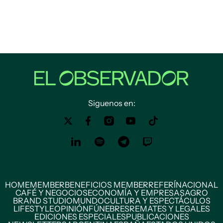
Siguenos en:
HOME
MEMBER
BENEFICIOS MEMBER
REFERÍ
NACIONAL
CAFÉ Y NEGOCIOS
ECONOMÍA Y EMPRESAS
AGRO
BRAND STUDIO
MUNDO
CULTURA Y ESPECTÁCULOS
LIFESTYLE
OPINIÓN
FÚNEBRES
REMATES Y LEGALES
EDICIONES ESPECIALES
PUBLICACIONES