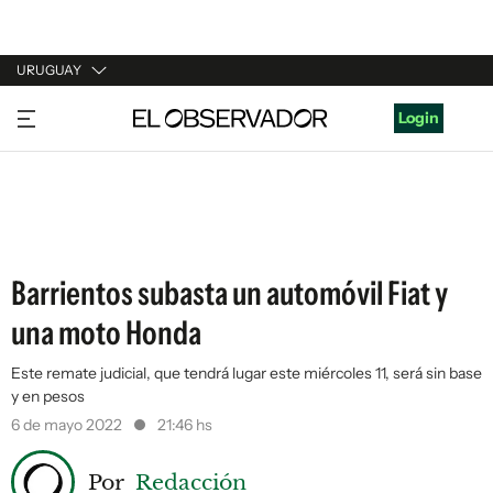
URUGUAY
URUGUAY
Login
ARGENTINA
ESPAÑA
ESTADOS UNIDOS
Barrientos subasta un automóvil Fiat y
una moto Honda
Este remate judicial, que tendrá lugar este miércoles 11, será sin base
y en pesos
6 de mayo 2022
21:46 hs
Por
Redacción