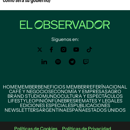
Siguenos en:
HOME
MEMBER
BENEFICIOS MEMBER
REFERÍ
NACIONAL
CAFÉ Y NEGOCIOS
ECONOMÍA Y EMPRESAS
AGRO
BRAND STUDIO
MUNDO
CULTURA Y ESPECTÁCULOS
LIFESTYLE
OPINIÓN
FÚNEBRES
REMATES Y LEGALES
EDICIONES ESPECIALES
PUBLICACIONES
NEWSLETTERS
ARGENTINA
ESPAÑA
ESTADOS UNIDOS
Políticas de Cookies
Políticas de Privacidad