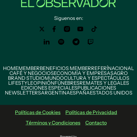
Siguenos en:
HOME
MEMBER
BENEFICIOS MEMBER
REFERÍ
NACIONAL
CAFÉ Y NEGOCIOS
ECONOMÍA Y EMPRESAS
AGRO
BRAND STUDIO
MUNDO
CULTURA Y ESPECTÁCULOS
LIFESTYLE
OPINIÓN
FÚNEBRES
REMATES Y LEGALES
EDICIONES ESPECIALES
PUBLICACIONES
NEWSLETTERS
ARGENTINA
ESPAÑA
ESTADOS UNIDOS
Políticas de Cookies
Políticas de Privacidad
Términos y Condiciones
Contacto