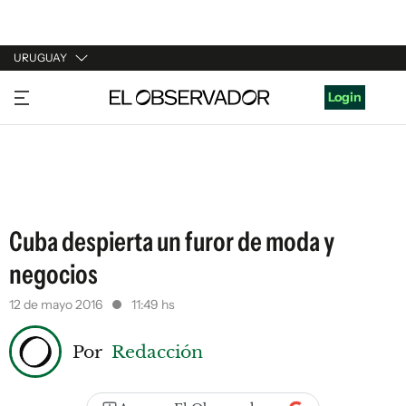
URUGUAY
URUGUAY
Login
ARGENTINA
ESPAÑA
ESTADOS UNIDOS
Cuba despierta un furor de moda y
negocios
12 de mayo 2016
11:49 hs
Por
Redacción