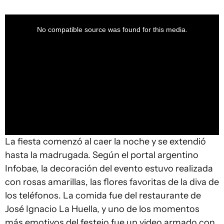
This
is
a
No compatible source was found for this media.
modal
window.
La fiesta comenzó al caer la noche y se extendió
hasta la madrugada. Según el portal argentino
Infobae, la decoración del evento estuvo realizada
con rosas amarillas, las flores favoritas de la diva de
los teléfonos. La comida fue del restaurante de
José Ignacio La Huella, y uno de los momentos
más emotivos del festejo fue un video armado con