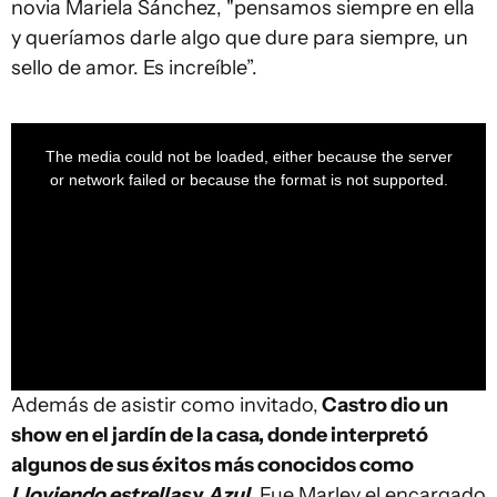
novia Mariela Sánchez, "pensamos siempre en ella
y queríamos darle algo que dure para siempre, un
sello de amor. Es increíble”.
This
is
a
The media could not be loaded, either because the server
modal
window.
or network failed or because the format is not supported.
Además de asistir como invitado,
Castro dio un
show en el jardín de la casa, donde interpretó
algunos de sus éxitos más conocidos como
Lloviendo estrellas
y
Azul
.
Fue Marley el encargado