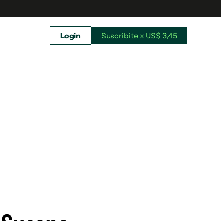
Login
Suscribite x US$ 3,45
uscríbete ahora a El Observador y elegí hasta
donde llegar.
Suscribite x US$ 3,45