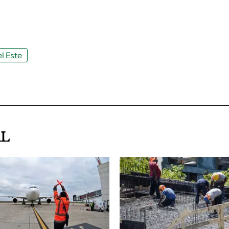
l Este
AL