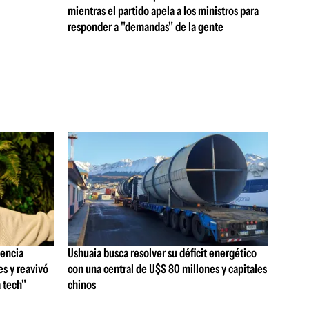
mientras el partido apela a los ministros para
responder a "demandas" de la gente
gencia
Ushuaia busca resolver su déficit energético
es y reavivó
con una central de U$S 80 millones y capitales
a tech"
chinos