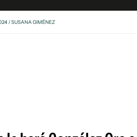
024 / SUSANA GIMÉNEZ
e
S
n
es
Siguenos en:
 y Legales
es especiales
ciones
ters
ina
 Unidos