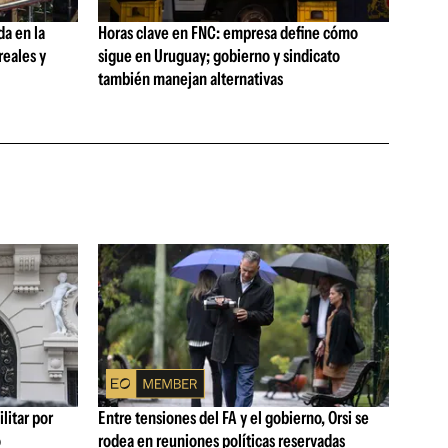
da en la
Horas clave en FNC: empresa define cómo
reales y
sigue en Uruguay; gobierno y sindicato
también manejan alternativas
litar por
Entre tensiones del FA y el gobierno, Orsi se
ó
rodea en reuniones políticas reservadas