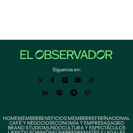
Siguenos en:
HOME
MEMBER
BENEFICIOS MEMBER
REFERÍ
NACIONAL
CAFÉ Y NEGOCIOS
ECONOMÍA Y EMPRESAS
AGRO
BRAND STUDIO
MUNDO
CULTURA Y ESPECTÁCULOS
LIFESTYLE
OPINIÓN
FÚNEBRES
REMATES Y LEGALES