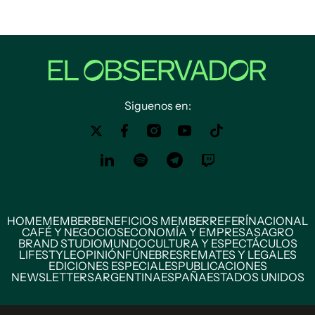
Siguenos en:
HOME
MEMBER
BENEFICIOS MEMBER
REFERÍ
NACIONAL
CAFÉ Y NEGOCIOS
ECONOMÍA Y EMPRESAS
AGRO
BRAND STUDIO
MUNDO
CULTURA Y ESPECTÁCULOS
LIFESTYLE
OPINIÓN
FÚNEBRES
REMATES Y LEGALES
EDICIONES ESPECIALES
PUBLICACIONES
NEWSLETTERS
ARGENTINA
ESPAÑA
ESTADOS UNIDOS