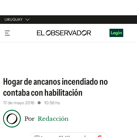
URUGUAY
URUGUAY
Login
ARGENTINA
ESPAÑA
ESTADOS UNIDOS
Hogar de ancanos incendiado no
contaba con habilitación
17 de mayo 2016
10:56 hs
Por
Redacción