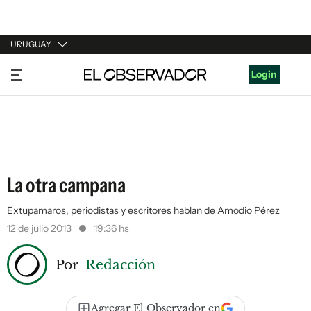
URUGUAY
URUGUAY
Login
ARGENTINA
ESPAÑA
ESTADOS UNIDOS
La otra campana
Extupamaros, periodistas y escritores hablan de Amodio Pérez
12 de julio 2013
19:36 hs
Por
Redacción
Agregar El Observador en