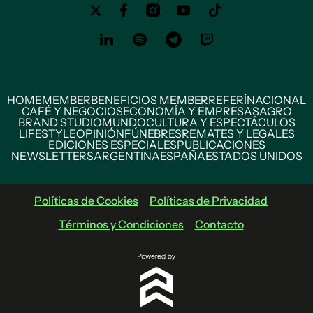
HOME
MEMBER
BENEFICIOS MEMBER
REFERÍ
NACIONAL
CAFÉ Y NEGOCIOS
ECONOMÍA Y EMPRESAS
AGRO
BRAND STUDIO
MUNDO
CULTURA Y ESPECTÁCULOS
LIFESTYLE
OPINIÓN
FÚNEBRES
REMATES Y LEGALES
EDICIONES ESPECIALES
PUBLICACIONES
NEWSLETTERS
ARGENTINA
ESPAÑA
ESTADOS UNIDOS
Políticas de Cookies
Políticas de Privacidad
Términos y Condiciones
Contacto