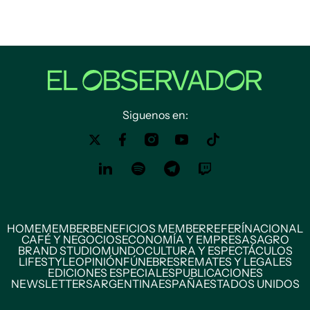
Siguenos en:
HOME
MEMBER
BENEFICIOS MEMBER
REFERÍ
NACIONAL
CAFÉ Y NEGOCIOS
ECONOMÍA Y EMPRESAS
AGRO
BRAND STUDIO
MUNDO
CULTURA Y ESPECTÁCULOS
LIFESTYLE
OPINIÓN
FÚNEBRES
REMATES Y LEGALES
EDICIONES ESPECIALES
PUBLICACIONES
NEWSLETTERS
ARGENTINA
ESPAÑA
ESTADOS UNIDOS