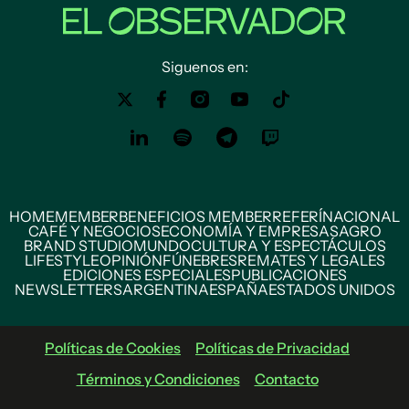
Siguenos en:
HOME
MEMBER
BENEFICIOS MEMBER
REFERÍ
NACIONAL
CAFÉ Y NEGOCIOS
ECONOMÍA Y EMPRESAS
AGRO
BRAND STUDIO
MUNDO
CULTURA Y ESPECTÁCULOS
LIFESTYLE
OPINIÓN
FÚNEBRES
REMATES Y LEGALES
EDICIONES ESPECIALES
PUBLICACIONES
NEWSLETTERS
ARGENTINA
ESPAÑA
ESTADOS UNIDOS
Políticas de Cookies
Políticas de Privacidad
Términos y Condiciones
Contacto