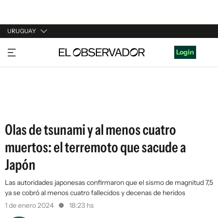
URUGUAY
URUGUAY
Login
ARGENTINA
ESPAÑA
ESTADOS UNIDOS
Olas de tsunami y al menos cuatro
muertos: el terremoto que sacude a
Japón
Las autoridades japonesas confirmaron que el sismo de magnitud 7,5
ya se cobró al menos cuatro fallecidos y decenas de heridos
1 de enero 2024
18:23 hs