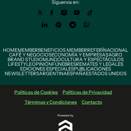
Siguenos en:
HOME
MEMBER
BENEFICIOS MEMBER
REFERÍ
NACIONAL
CAFÉ Y NEGOCIOS
ECONOMÍA Y EMPRESAS
AGRO
BRAND STUDIO
MUNDO
CULTURA Y ESPECTÁCULOS
LIFESTYLE
OPINIÓN
FÚNEBRES
REMATES Y LEGALES
EDICIONES ESPECIALES
PUBLICACIONES
NEWSLETTERS
ARGENTINA
ESPAÑA
ESTADOS UNIDOS
Políticas de Cookies
Políticas de Privacidad
Términos y Condiciones
Contacto