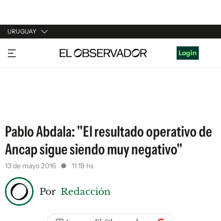
URUGUAY
URUGUAY
Login
ARGENTINA
ESPAÑA
ESTADOS UNIDOS
Pablo Abdala: "El resultado operativo de
Ancap sigue siendo muy negativo"
13 de mayo 2016
11:19 hs
Por
Redacción