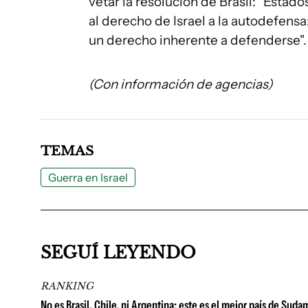
vetar la resolución de Brasil: "Esta
al derecho de Israel a la autodefens
un derecho inherente a defenderse".
(Con información de agencias)
TEMAS
Guerra en Israel
SEGUÍ LEYENDO
RANKING
No es Brasil, Chile, ni Argentina: este es el mejor país de Su