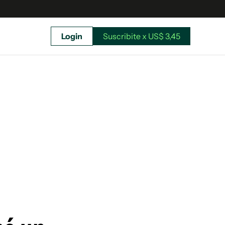
Login
Suscribite x US$ 3,45
uscríbete ahora a El Observador y elegí hasta
donde llegar.
Suscribite x US$ 3,45