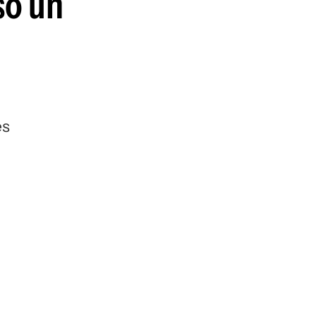
só un
es