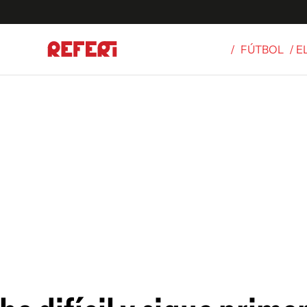
/
FÚTBOL
/ E
Olímpicos
S
tbol
g
ortivo