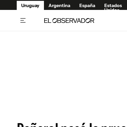
Uruguay
Argentina
España
Estados
Unidos
Home
Juegos 
Referí
Rugby
Fútbol
Básque
Mundial 2026
Tenis
Resultados Deportivos
Runnin
Fútbol internacional
Polidep
Copa Libertadores
Motor