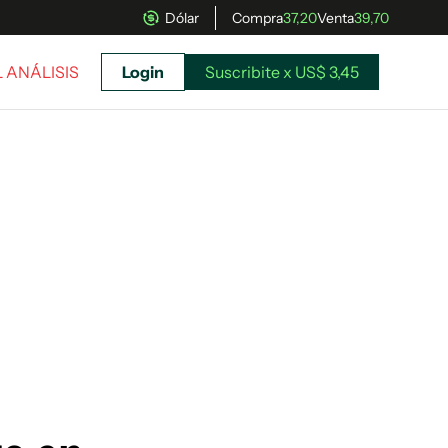
Dólar
Compra
37,20
Venta
39,70
L ANÁLISIS
Login
Suscribite x US$ 3,45
uscríbete ahora a El Observador y elegí hasta
donde llegar.
Suscribite x US$ 3,45