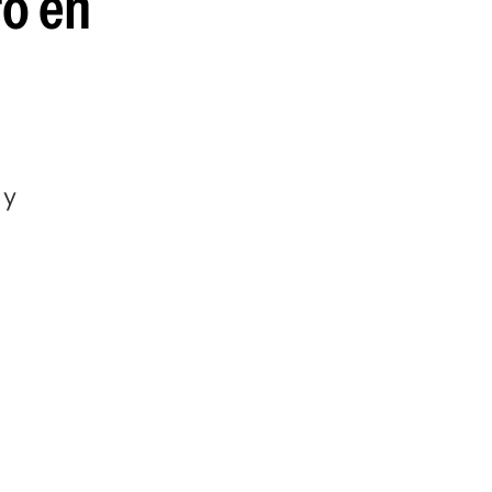
ro en
guenos en:
 y