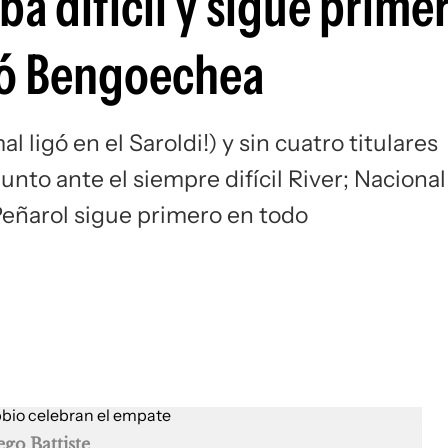
ba difícil y sigue prime
Si
eó Bengoechea
al ligó en el Saroldi!) y sin cuatro titulares
unto ante el siempre difícil River; Nacional
 Peñarol sigue primero en todo
ego Battiste