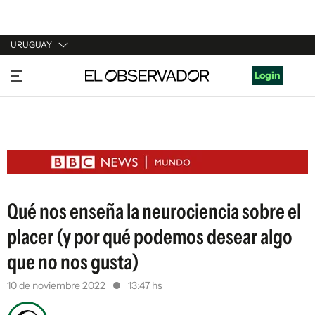
URUGUAY
URUGUAY
Login
ARGENTINA
ESPAÑA
ESTADOS UNIDOS
Qué nos enseña la neurociencia sobre el
placer (y por qué podemos desear algo
que no nos gusta)
10 de noviembre 2022
13:47 hs