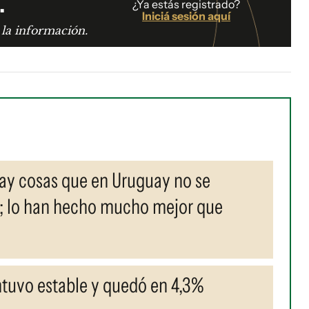
.
¿Ya estás registrado?
Iniciá sesión aquí
 la información.
Hay cosas que en Uruguay no se
; lo han hecho mucho mejor que
ntuvo estable y quedó en 4,3%