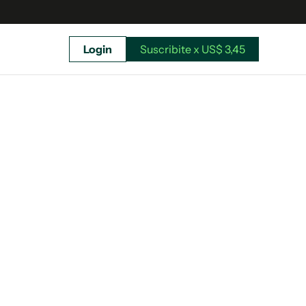
Login
Suscribite x US$ 3,45
uscríbete ahora a El Observador y elegí hasta
donde llegar.
Suscribite x US$ 3,45