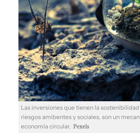
Las inversiones que tienen la sostenibilida
riesgos amibentes y sociales, son un mecani
economía circular.
Pexels