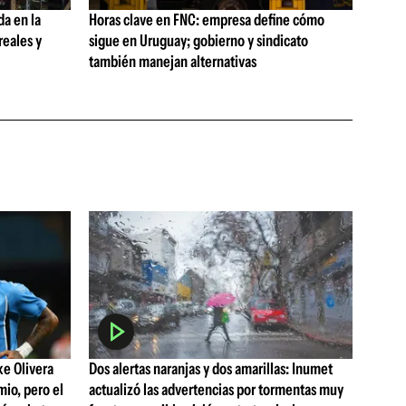
da en la
Horas clave en FNC: empresa define cómo
reales y
sigue en Uruguay; gobierno y sindicato
también manejan alternativas
ke Olivera
Dos alertas naranjas y dos amarillas: Inumet
mio, pero el
actualizó las advertencias por tormentas muy