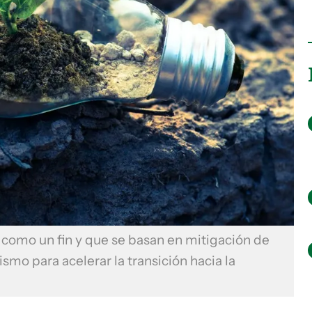
d como un fin y que se basan en mitigación de
smo para acelerar la transición hacia la