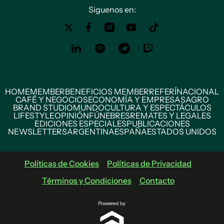
Siguenos en:
HOME
MEMBER
BENEFICIOS MEMBER
REFERÍ
NACIONAL
CAFÉ Y NEGOCIOS
ECONOMÍA Y EMPRESAS
AGRO
BRAND STUDIO
MUNDO
CULTURA Y ESPECTÁCULOS
LIFESTYLE
OPINIÓN
FÚNEBRES
REMATES Y LEGALES
EDICIONES ESPECIALES
PUBLICACIONES
NEWSLETTERS
ARGENTINA
ESPAÑA
ESTADOS UNIDOS
Políticas de Cookies
Políticas de Privacidad
Términos y Condiciones
Contacto