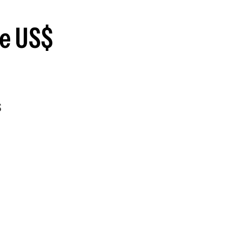
de US$
$