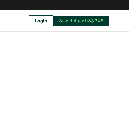
Login
Suscribite x US$ 3,45
uscríbete ahora a El Observador y elegí hasta
donde llegar.
Suscribite x US$ 3,45