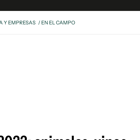
A Y EMPRESAS
/ EN EL CAMPO
e
S
n
es
Siguenos en:
 y Legales
es especiales
ciones
ters
ina
 Unidos