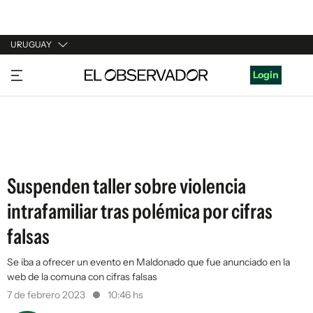
URUGUAY
URUGUAY
Login
ARGENTINA
ESPAÑA
ESTADOS UNIDOS
Suspenden taller sobre violencia
intrafamiliar tras polémica por cifras
falsas
Se iba a ofrecer un evento en Maldonado que fue anunciado en la
web de la comuna con cifras falsas
7 de febrero 2023
10:46 hs